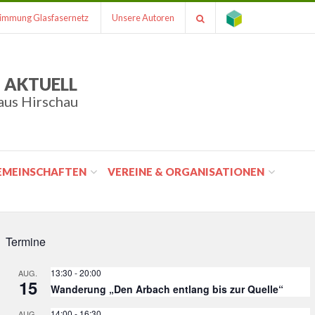
immung Glasfasernetz
Unsere Autoren
 AKTUELL
aus Hirschau
GEMEINSCHAFTEN
VEREINE & ORGANISATIONEN
Termine
13:30
-
20:00
AUG.
15
Wanderung „Den Arbach entlang bis zur Quelle“
14:00
-
16:30
AUG.