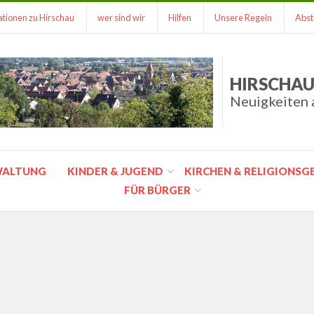
tionen zu Hirschau
wer sind wir
Hilfen
Unsere Regeln
Abst
HIRSCHAU
Neuigkeiten 
WALTUNG
KINDER & JUGEND
KIRCHEN & RELIGIONS
FÜR BÜRGER