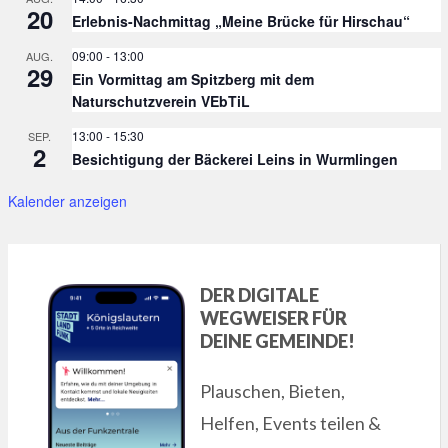
20
Erlebnis-Nachmittag „Meine Brücke für Hirschau“
09:00
-
13:00
AUG.
29
Ein Vormittag am Spitzberg mit dem
Naturschutzverein VEbTiL
ung
13:00
-
15:30
SEP.
2
Besichtigung der Bäckerei Leins in Wurmlingen
Kalender anzeigen
DER DIGITALE
WEGWEISER FÜR
DEINE GEMEINDE!
Plauschen, Bieten,
Helfen, Events teilen &