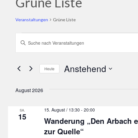
Grüne Liste
Veranstaltungen
Grüne Liste
Veranstaltungen
Veranstaltungen
Bitte
Suche
Schlüsselwort
und
eingeben.
Anstehend
Heute
Ansichten,
Suche
Datum
Navigation
nach
wählen.
August 2026
Veranstaltungen
Schlüsselwort.
15. August / 13:30
-
20:00
SA.
15
Wanderung „Den Arbach e
zur Quelle“