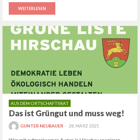
WEITERLESEN
AUS DEM ORTSCHAFTSRAT
Das ist Grüngut und muss weg!
POSTED
GUNTER NEUBAUER
28. MÄRZ 2025
ON
Wer mit aufmerksamen Augen in Hirschau spazieren