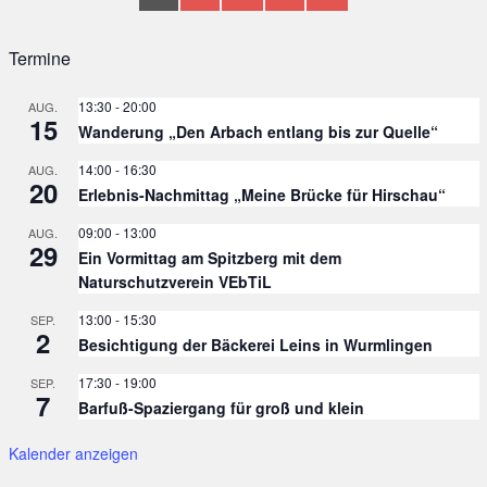
der
PAGE
Beiträge
Termine
13:30
-
20:00
AUG.
15
Wanderung „Den Arbach entlang bis zur Quelle“
14:00
-
16:30
AUG.
20
Erlebnis-Nachmittag „Meine Brücke für Hirschau“
09:00
-
13:00
AUG.
29
Ein Vormittag am Spitzberg mit dem
Naturschutzverein VEbTiL
13:00
-
15:30
SEP.
2
Besichtigung der Bäckerei Leins in Wurmlingen
17:30
-
19:00
SEP.
7
Barfuß-Spaziergang für groß und klein
Kalender anzeigen