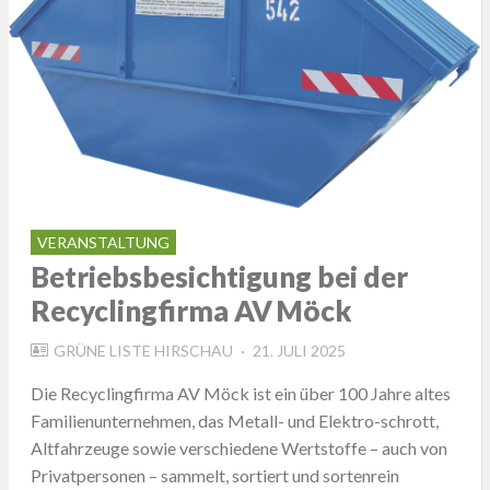
VERANSTALTUNG
Betriebsbesichtigung bei der
Recyclingfirma AV Möck
POSTED
GRÜNE LISTE HIRSCHAU
21. JULI 2025
ON
Die Recyclingfirma AV Möck ist ein über 100 Jahre altes
Familienunternehmen, das Metall- und Elektro-schrott,
Altfahrzeuge sowie verschiedene Wertstoffe – auch von
Privatpersonen – sammelt, sortiert und sortenrein