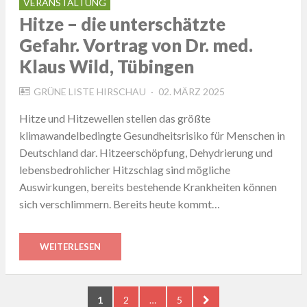
VERANSTALTUNG
Hitze – die unterschätzte
Gefahr. Vortrag von Dr. med.
Klaus Wild, Tübingen
POSTED
GRÜNE LISTE HIRSCHAU
02. MÄRZ 2025
ON
Hitze und Hitzewellen stellen das größte
klimawandelbedingte Gesundheitsrisiko für Menschen in
Deutschland dar. Hitzeerschöpfung, Dehydrierung und
lebensbedrohlicher Hitzschlag sind mögliche
Auswirkungen, bereits bestehende Krankheiten können
sich verschlimmern. Bereits heute kommt…
WEITERLESEN
Seitennummerierung
PAGE
PAGE
PAGE
NEXT
1
2
…
5