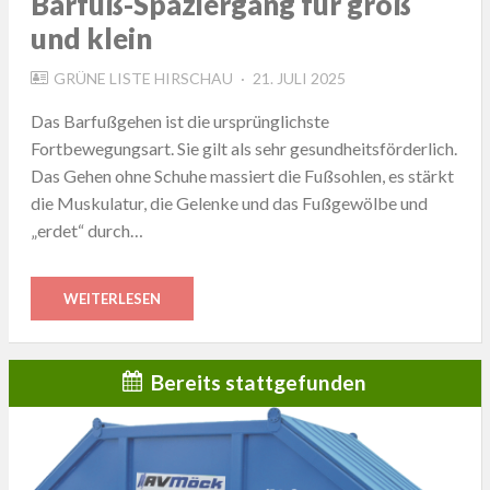
Barfuß-Spaziergang für groß
und klein
POSTED
GRÜNE LISTE HIRSCHAU
21. JULI 2025
ON
Das Barfußgehen ist die ursprünglichste
Fortbewegungsart. Sie gilt als sehr gesundheitsförderlich.
Das Gehen ohne Schuhe massiert die Fußsohlen, es stärkt
die Muskulatur, die Gelenke und das Fußgewölbe und
„erdet“ durch…
WEITERLESEN
Bereits stattgefunden