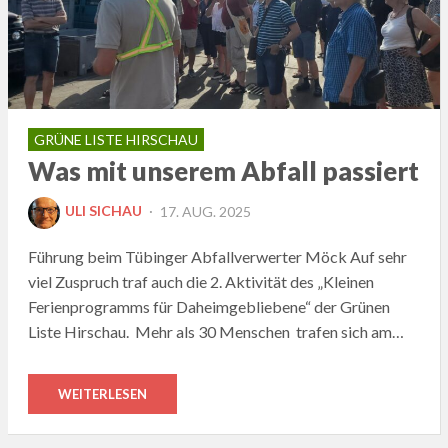
GRÜNE LISTE HIRSCHAU
Was mit unserem Abfall passiert
POSTED
ULI SICHAU
17. AUG. 2025
ON
Führung beim Tübinger Abfallverwerter Möck Auf sehr
viel Zuspruch traf auch die 2. Aktivität des „Kleinen
Ferienprogramms für Daheimgebliebene“ der Grünen
Liste Hirschau. Mehr als 30 Menschen trafen sich am…
WEITERLESEN