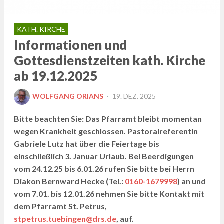
KATH. KIRCHE
Informationen und
Gottesdienstzeiten kath. Kirche
ab 19.12.2025
POSTED
WOLFGANG ORIANS
19. DEZ. 2025
ON
Bitte beachten Sie: Das Pfarramt bleibt momentan
wegen Krankheit geschlossen. Pastoralreferentin
Gabriele Lutz hat über die Feiertage bis
einschließlich 3. Januar Urlaub. Bei Beerdigungen
vom 24.12.25 bis 6.01.26 rufen Sie bitte bei Herrn
Diakon Bernward Hecke (Tel.:
0160-1679998
) an und
vom 7.01. bis 12.01.26 nehmen Sie bitte Kontakt mit
dem Pfarramt St. Petrus,
stpetrus.tuebingen@drs.de
, auf.