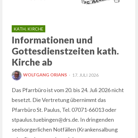
KATH. KIRCHE
Informationen und
Gottesdienstzeiten kath.
Kirche ab
POSTED
WOLFGANG ORIANS
17. JULI 2026
ON
Das Pfarrbüro ist vom 20. bis 24. Juli 2026 nicht
besetzt. Die Vertretung übernimmt das
Pfarrbüro St. Paulus, Tel. 07071-66013 oder
stpaulus.tuebingen@drs.de. In dringenden
seelsorgerlichen Notfällen (Krankensalbung