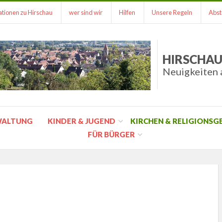
tionen zu Hirschau
wer sind wir
Hilfen
Unsere Regeln
Abst
HIRSCHAU
Neuigkeiten 
WALTUNG
KINDER & JUGEND
KIRCHEN & RELIGIONS
FÜR BÜRGER