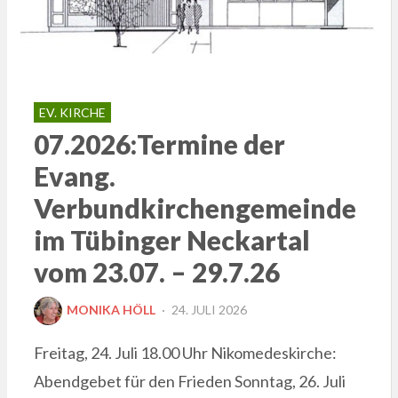
EV. KIRCHE
07.2026:Termine der
Evang.
Verbundkirchengemeinde
im Tübinger Neckartal
vom 23.07. – 29.7.26
POSTED
MONIKA HÖLL
24. JULI 2026
ON
Freitag, 24. Juli 18.00 Uhr Nikomedeskirche:
Abendgebet für den Frieden Sonntag, 26. Juli