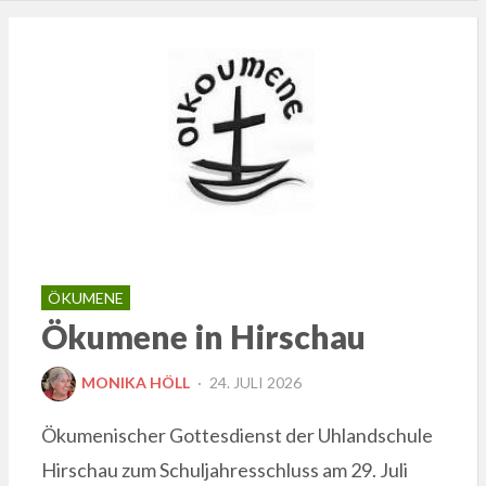
ÖKUMENE
Ökumene in Hirschau
POSTED
MONIKA HÖLL
24. JULI 2026
ON
Ökumenischer Gottesdienst der Uhlandschule
Hirschau zum Schuljahresschluss am 29. Juli