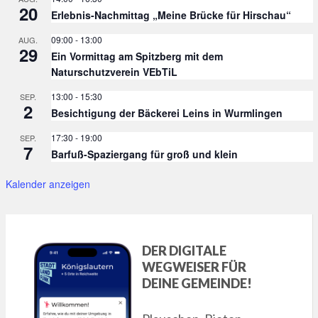
20
Erlebnis-Nachmittag „Meine Brücke für Hirschau“
09:00
-
13:00
AUG.
29
Ein Vormittag am Spitzberg mit dem
Naturschutzverein VEbTiL
13:00
-
15:30
SEP.
2
Besichtigung der Bäckerei Leins in Wurmlingen
17:30
-
19:00
SEP.
7
Barfuß-Spaziergang für groß und klein
Kalender anzeigen
DER DIGITALE
WEGWEISER FÜR
DEINE GEMEINDE!