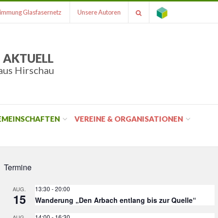
immung Glasfasernetz
Unsere Autoren
 AKTUELL
aus Hirschau
GEMEINSCHAFTEN
VEREINE & ORGANISATIONEN
Termine
13:30
-
20:00
AUG.
15
Wanderung „Den Arbach entlang bis zur Quelle“
14:00
-
16:30
AUG.