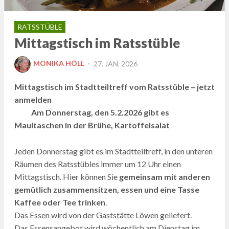
RATSSTÜBLE
Mittagstisch im Ratsstüble
POSTED
MONIKA HÖLL
27. JAN. 2026
ON
Mittagstisch im Stadtteiltreff vom Ratsstüble – jetzt
anmelden
Am Donnerstag, den 5.2.2026 gibt es
Maultaschen in der Brühe, Kartoffelsalat
Jeden Donnerstag gibt es im Stadtteiltreff, in den unteren
Räumen des Ratsstübles immer um 12 Uhr einen
Mittagstisch. Hier können Sie
gemeinsam mit anderen
gemütlich zusammensitzen, essen und eine Tasse
Kaffee oder Tee trinken
.
Das Essen wird von der Gaststätte Löwen geliefert.
Das Essensangebot wird wöchentlich am Dienstag im