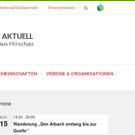
immung Glasfasernetz
Unsere Autoren
 AKTUELL
aus Hirschau
GEMEINSCHAFTEN
VEREINE & ORGANISATIONEN
rmine
13:30
-
20:00
AUG.
15
Wanderung „Den Arbach entlang bis zur
Quelle“