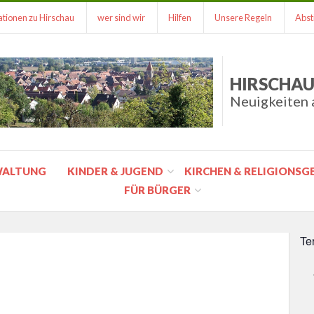
tionen zu Hirschau
wer sind wir
Hilfen
Unsere Regeln
Abst
HIRSCHAU
Neuigkeiten 
WALTUNG
KINDER & JUGEND
KIRCHEN & RELIGIONS
FÜR BÜRGER
Te