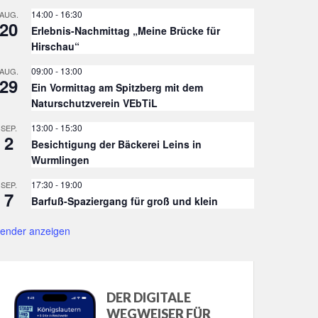
14:00
-
16:30
AUG.
20
Erlebnis-Nachmittag „Meine Brücke für
Hirschau“
09:00
-
13:00
AUG.
29
Ein Vormittag am Spitzberg mit dem
Naturschutzverein VEbTiL
13:00
-
15:30
SEP.
2
Besichtigung der Bäckerei Leins in
Wurmlingen
17:30
-
19:00
SEP.
7
Barfuß-Spaziergang für groß und klein
lender anzeigen
DER DIGITALE
WEGWEISER FÜR