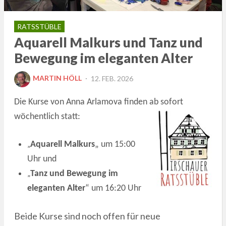
RATSSTÜBLE
Aquarell Malkurs und Tanz und
Bewegung im eleganten Alter
POSTED
MARTIN HÖLL
12. FEB. 2026
ON
Die Kurse von Anna Arlamova finden ab
sofort
wöchentlich
statt:
„
Aquarell Malkurs
„ um 15:00
Uhr und
„
Tanz und Bewegung im
eleganten Alter
“ um 16:20 Uhr
Beide Kurse sind noch offen für neue