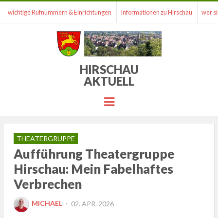
wichtige Rufnummern & Einrichtungen
Informationen zu Hirschau
wer si
HIRSCHAU
AKTUELL
Menu
THEATERGRUPPE
Aufführung Theatergruppe
Hirschau: Mein Fabelhaftes
Verbrechen
POSTED
MICHAEL
02. APR. 2026
ON