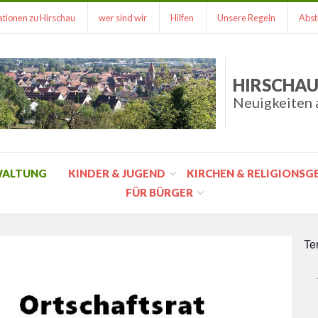
tionen zu Hirschau
wer sind wir
Hilfen
Unsere Regeln
Abst
HIRSCHAU
Neuigkeiten 
WALTUNG
KINDER & JUGEND
KIRCHEN & RELIGIONS
FÜR BÜRGER
Te