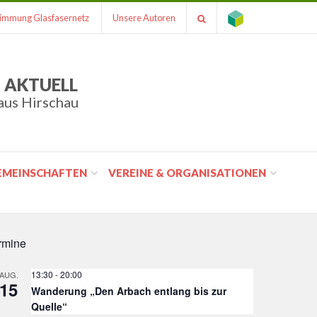
immung Glasfasernetz
Unsere Autoren
 AKTUELL
aus Hirschau
GEMEINSCHAFTEN
VEREINE & ORGANISATIONEN
rmine
13:30
-
20:00
AUG.
15
Wanderung „Den Arbach entlang bis zur
Quelle“