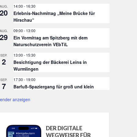
14:00
-
16:30
AUG.
20
Erlebnis-Nachmittag „Meine Brücke für
Hirschau“
09:00
-
13:00
AUG.
29
Ein Vormittag am Spitzberg mit dem
Naturschutzverein VEbTiL
13:00
-
15:30
SEP.
2
Besichtigung der Bäckerei Leins in
Wurmlingen
17:30
-
19:00
SEP.
7
Barfuß-Spaziergang für groß und klein
lender anzeigen
DER DIGITALE
WEGWEISER FÜR