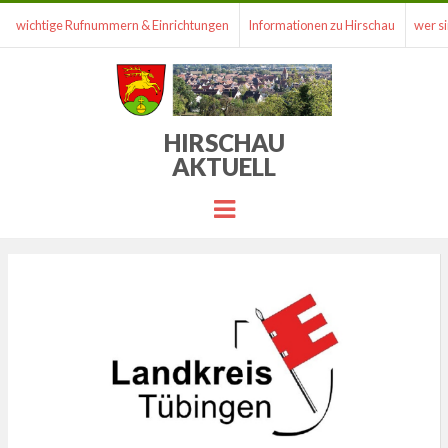
wichtige Rufnummern & Einrichtungen
Informationen zu Hirschau
wer si
HIRSCHAU
AKTUELL
Menu