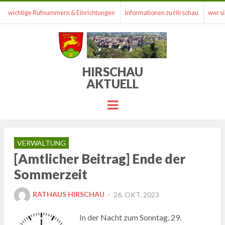
wichtige Rufnummern & Einrichtungen
Informationen zu Hirschau
wer si
HIRSCHAU
AKTUELL
Menu
VERWALTUNG
[Amtlicher Beitrag] Ende der
Sommerzeit
POSTED
RATHAUS HIRSCHAU
26. OKT. 2023
ON
In der Nacht zum Sonntag, 29.