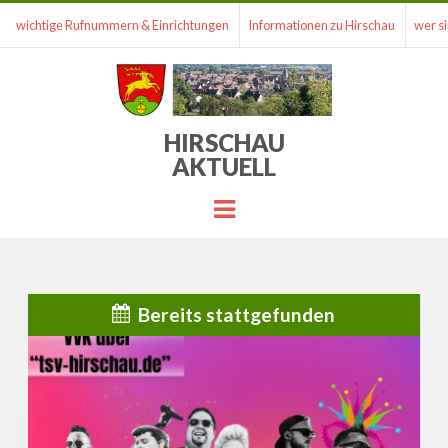
wichtige Rufnummern & Einrichtungen
Informationen zu Hirschau
wer si
HIRSCHAU
AKTUELL
Menu
Bereits stattgefunden