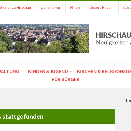
tionen zu Hirschau
wer sind wir
Hilfen
Unsere Regeln
Abst
HIRSCHAU
Neuigkeiten 
WALTUNG
KINDER & JUGEND
KIRCHEN & RELIGIONS
FÜR BÜRGER
Te
s stattgefunden