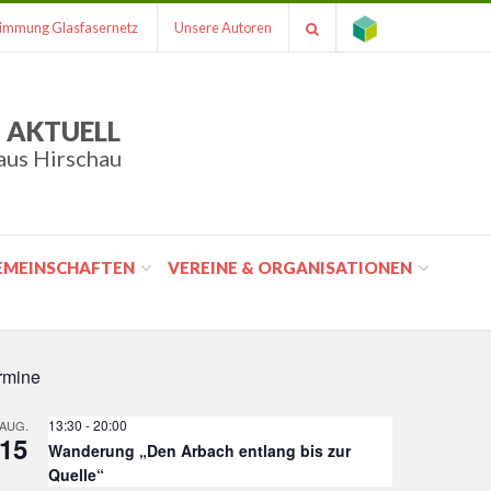
immung Glasfasernetz
Unsere Autoren
 AKTUELL
aus Hirschau
GEMEINSCHAFTEN
VEREINE & ORGANISATIONEN
rmine
13:30
-
20:00
AUG.
15
Wanderung „Den Arbach entlang bis zur
Quelle“