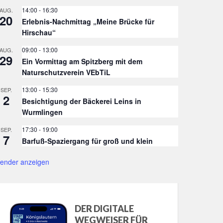
14:00
-
16:30
AUG.
20
Erlebnis-Nachmittag „Meine Brücke für
Hirschau“
09:00
-
13:00
AUG.
29
Ein Vormittag am Spitzberg mit dem
Naturschutzverein VEbTiL
13:00
-
15:30
SEP.
2
Besichtigung der Bäckerei Leins in
Wurmlingen
17:30
-
19:00
SEP.
7
Barfuß-Spaziergang für groß und klein
lender anzeigen
DER DIGITALE
WEGWEISER FÜR