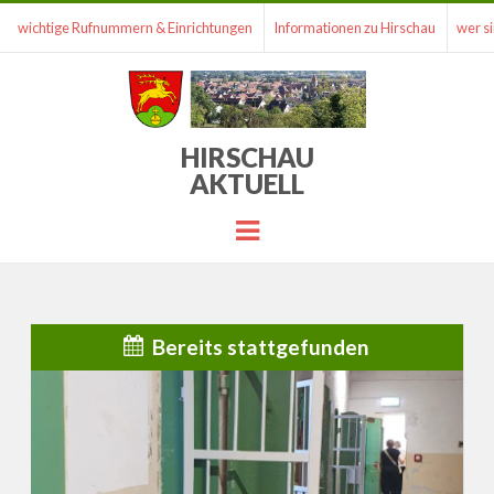
wichtige Rufnummern & Einrichtungen
Informationen zu Hirschau
wer si
HIRSCHAU
AKTUELL
Menu
Bereits stattgefunden