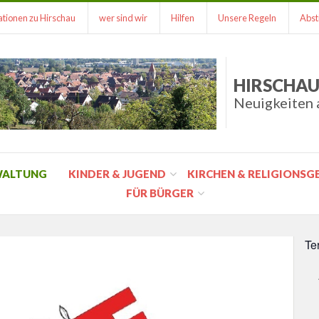
tionen zu Hirschau
wer sind wir
Hilfen
Unsere Regeln
Abst
HIRSCHAU
Neuigkeiten 
WALTUNG
KINDER & JUGEND
KIRCHEN & RELIGIONS
FÜR BÜRGER
Te