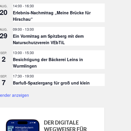
14:00
-
16:30
AUG.
20
Erlebnis-Nachmittag „Meine Brücke für
Hirschau“
09:00
-
13:00
AUG.
29
Ein Vormittag am Spitzberg mit dem
Naturschutzverein VEbTiL
13:00
-
15:30
SEP.
2
Besichtigung der Bäckerei Leins in
Wurmlingen
17:30
-
19:00
SEP.
7
Barfuß-Spaziergang für groß und klein
lender anzeigen
DER DIGITALE
WEGWEISER FÜR