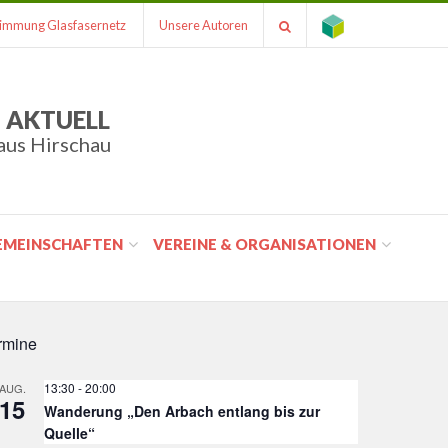
immung Glasfasernetz
Unsere Autoren
 AKTUELL
aus Hirschau
GEMEINSCHAFTEN
VEREINE & ORGANISATIONEN
rmine
13:30
-
20:00
AUG.
15
Wanderung „Den Arbach entlang bis zur
Quelle“