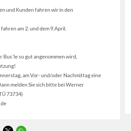
n und Kunden fahren wir in den
fahren am 2. und dem 9.April.
uer Bus´le so gut angenommen wird,
ützung!
onnerstag, am Vor- und/oder Nachmittag eine
nn melden Sie sich bitte bei Werner
(TÜ 73734)
.de