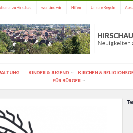
tionen zu Hirschau
wer sind wir
Hilfen
Unsere Regeln
Abst
HIRSCHAU
Neuigkeiten 
WALTUNG
KINDER & JUGEND
KIRCHEN & RELIGIONS
FÜR BÜRGER
Te