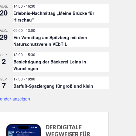
14:00
-
16:30
AUG.
20
Erlebnis-Nachmittag „Meine Brücke für
Hirschau“
09:00
-
13:00
AUG.
29
Ein Vormittag am Spitzberg mit dem
Naturschutzverein VEbTiL
13:00
-
15:30
SEP.
2
Besichtigung der Bäckerei Leins in
Wurmlingen
17:30
-
19:00
SEP.
7
Barfuß-Spaziergang für groß und klein
lender anzeigen
DER DIGITALE
WEGWEISER FÜR