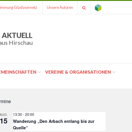
immung Glasfasernetz
Unsere Autoren
 AKTUELL
aus Hirschau
GEMEINSCHAFTEN
VEREINE & ORGANISATIONEN
rmine
13:30
-
20:00
AUG.
15
Wanderung „Den Arbach entlang bis zur
Quelle“