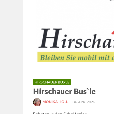
HIRSCHAUER BUS'LE
Hirschauer Bus`le
POSTED
MONIKA HÖLL
04. APR. 2026
ON