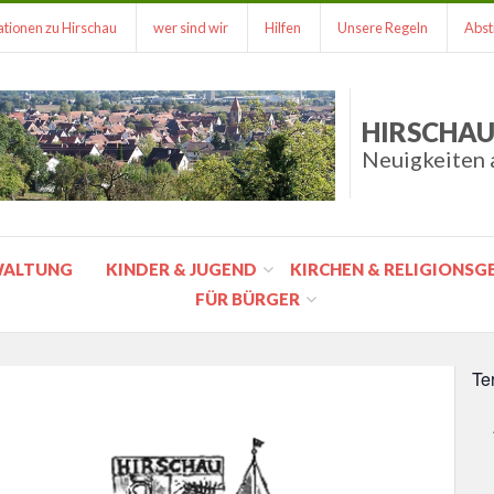
tionen zu Hirschau
wer sind wir
Hilfen
Unsere Regeln
Abst
HIRSCHAU
Neuigkeiten 
WALTUNG
KINDER & JUGEND
KIRCHEN & RELIGIONS
FÜR BÜRGER
Te