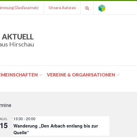
immung Glasfasernetz
Unsere Autoren
 AKTUELL
aus Hirschau
GEMEINSCHAFTEN
VEREINE & ORGANISATIONEN
rmine
13:30
-
20:00
AUG.
15
Wanderung „Den Arbach entlang bis zur
Quelle“