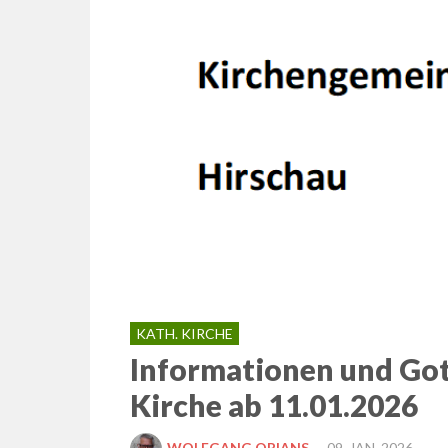
KATH. KIRCHE
Informationen und Got
Kirche ab 11.01.2026
POSTED
WOLFGANG ORIANS
09. JAN. 2026