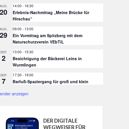
14:00
-
16:30
AUG.
20
Erlebnis-Nachmittag „Meine Brücke für
Hirschau“
09:00
-
13:00
AUG.
29
Ein Vormittag am Spitzberg mit dem
Naturschutzverein VEbTiL
13:00
-
15:30
SEP.
2
Besichtigung der Bäckerei Leins in
Wurmlingen
17:30
-
19:00
SEP.
7
Barfuß-Spaziergang für groß und klein
lender anzeigen
DER DIGITALE
WEGWEISER FÜR