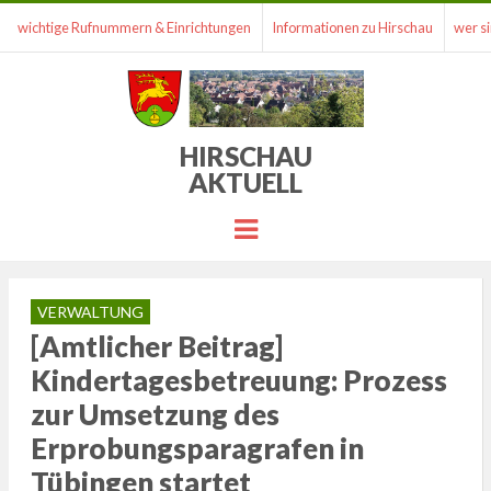
wichtige Rufnummern & Einrichtungen
Informationen zu Hirschau
wer si
HIRSCHAU
AKTUELL
Menu
VERWALTUNG
[Amtlicher Beitrag]
Kindertagesbetreuung: Prozess
zur Umsetzung des
Erprobungsparagrafen in
Tübingen startet