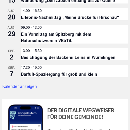
Wanderung „Den Arbach entlang bis zur Quelle“
14:00
-
16:30
AUG.
20
Erlebnis-Nachmittag „Meine Brücke für Hirschau“
09:00
-
13:00
AUG.
29
Ein Vormittag am Spitzberg mit dem
Naturschutzverein VEbTiL
13:00
-
15:30
SEP.
2
Besichtigung der Bäckerei Leins in Wurmlingen
17:30
-
19:00
SEP.
7
Barfuß-Spaziergang für groß und klein
Kalender anzeigen
DER DIGITALE WEGWEISER
FÜR DEINE GEMEINDE!