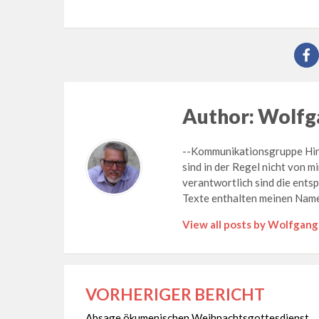
Author:
Wolfga
--Kommunikationsgruppe Hirsc
sind in der Regel nicht von mi
verantwortlich sind die ents
Texte enthalten meinen Name
View all posts by Wolfgang
VORHERIGER BERICHT
Beitragsnavigation
Absage ökumenischen Weihnachtsgottesdienst