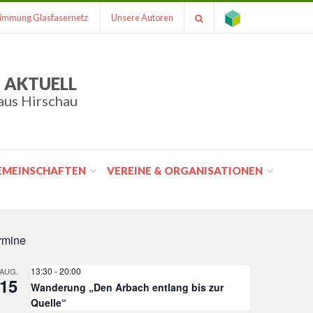
immung Glasfasernetz
Unsere Autoren
 AKTUELL
aus Hirschau
GEMEINSCHAFTEN
VEREINE & ORGANISATIONEN
rmine
13:30
-
20:00
AUG.
15
Wanderung „Den Arbach entlang bis zur
Quelle“