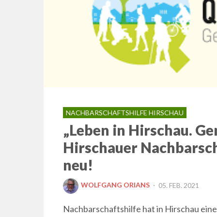
NACHBARSCHAFTSHILFE HIRSCHAU
„Leben in Hirschau. Ge
Hirschauer Nachbarscha
neu!
POSTED
WOLFGANG ORIANS
05. FEB. 2021
ON
Nachbarschaftshilfe hat in Hirschau eine