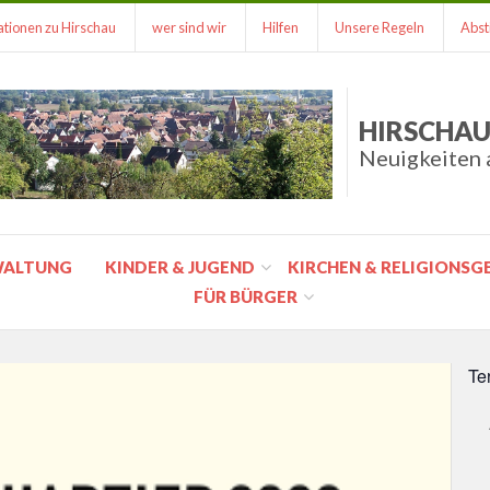
tionen zu Hirschau
wer sind wir
Hilfen
Unsere Regeln
Abst
HIRSCHAU
Neuigkeiten 
WALTUNG
KINDER & JUGEND
KIRCHEN & RELIGIONS
FÜR BÜRGER
Te