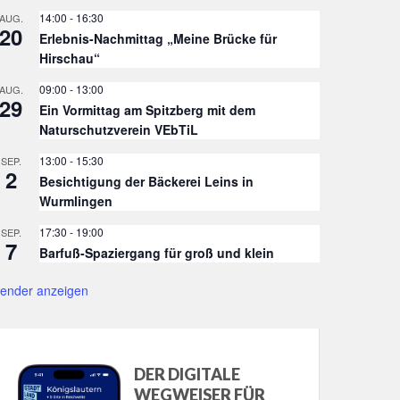
14:00
-
16:30
AUG.
20
Erlebnis-Nachmittag „Meine Brücke für
Hirschau“
09:00
-
13:00
AUG.
29
Ein Vormittag am Spitzberg mit dem
Naturschutzverein VEbTiL
13:00
-
15:30
SEP.
2
Besichtigung der Bäckerei Leins in
Wurmlingen
17:30
-
19:00
SEP.
7
Barfuß-Spaziergang für groß und klein
lender anzeigen
DER DIGITALE
WEGWEISER FÜR