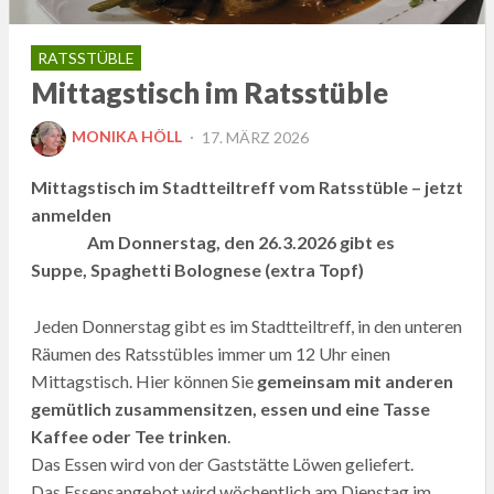
RATSSTÜBLE
Mittagstisch im Ratsstüble
POSTED
MONIKA HÖLL
17. MÄRZ 2026
ON
Mittagstisch im Stadtteiltreff vom Ratsstüble – jetzt
anmelden
Am Donnerstag, den 26.3.2026 gibt es
Suppe, Spaghetti Bolognese (extra Topf)
Jeden Donnerstag gibt es im Stadtteiltreff, in den unteren
Räumen des Ratsstübles immer um 12 Uhr einen
Mittagstisch. Hier können Sie
gemeinsam mit anderen
gemütlich zusammensitzen, essen und eine Tasse
Kaffee oder Tee trinken
.
Das Essen wird von der Gaststätte Löwen geliefert.
Das Essensangebot wird wöchentlich am Dienstag im