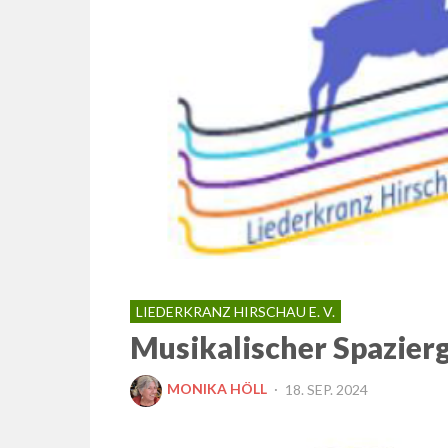
LIEDERKRANZ HIRSCHAU E. V.
Musikalischer Spazier
POSTED
MONIKA HÖLL
18. SEP. 2024
ON