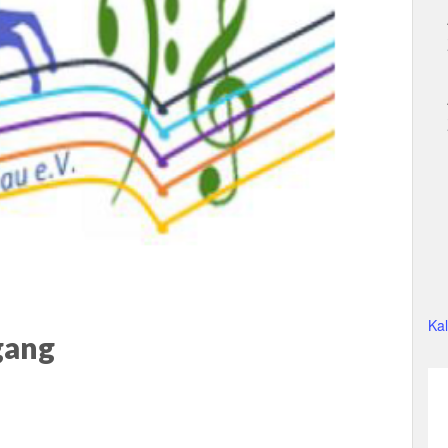
Ka
gang