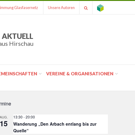
immung Glasfasernetz
Unsere Autoren
 AKTUELL
aus Hirschau
GEMEINSCHAFTEN
VEREINE & ORGANISATIONEN
rmine
13:30
-
20:00
AUG.
15
Wanderung „Den Arbach entlang bis zur
Quelle“