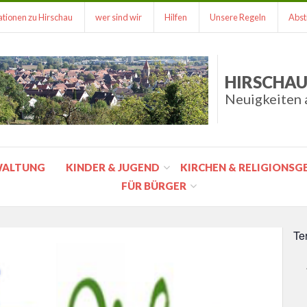
tionen zu Hirschau
wer sind wir
Hilfen
Unsere Regeln
Abst
HIRSCHAU
Neuigkeiten 
WALTUNG
KINDER & JUGEND
KIRCHEN & RELIGIONS
FÜR BÜRGER
Te