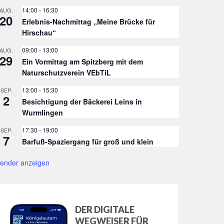
14:00
-
16:30
AUG.
20
Erlebnis-Nachmittag „Meine Brücke für
Hirschau“
09:00
-
13:00
AUG.
29
Ein Vormittag am Spitzberg mit dem
Naturschutzverein VEbTiL
13:00
-
15:30
SEP.
2
Besichtigung der Bäckerei Leins in
Wurmlingen
17:30
-
19:00
SEP.
7
Barfuß-Spaziergang für groß und klein
lender anzeigen
DER DIGITALE
WEGWEISER FÜR