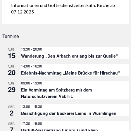
Informationen und Gottesdienstzeiten kath. Kirche ab
07.12.2025
Termine
13:30
-
20:00
AUG.
15
Wanderung „Den Arbach entlang bis zur Quelle“
14:00
-
16:30
AUG.
20
Erlebnis-Nachmittag „Meine Brücke für Hirschau“
09:00
-
13:00
AUG.
29
Ein Vormittag am Spitzberg mit dem
Naturschutzverein VEbTiL
13:00
-
15:30
SEP.
2
Besichtigung der Bäckerei Leins in Wurmlingen
17:30
-
19:00
SEP.
7
Barfuß-Spaziergang für groß und klein