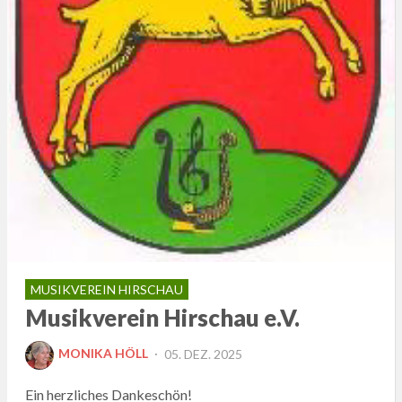
MUSIKVEREIN HIRSCHAU
Musikverein Hirschau e.V.
POSTED
MONIKA HÖLL
05. DEZ. 2025
ON
Ein herzliches Dankeschön!