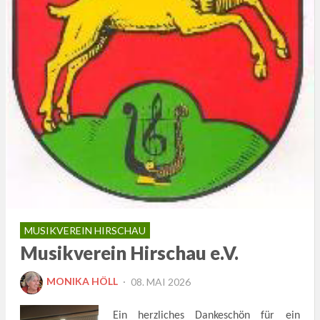
MUSIKVEREIN HIRSCHAU
Musikverein Hirschau e.V.
POSTED
MONIKA HÖLL
08. MAI 2026
ON
Ein herzliches Dankeschön für ein