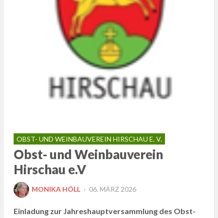
OBST- UND WEINBAUVEREIN HIRSCHAU E. V.
Obst- und Weinbauverein
Hirschau e.V
POSTED
MONIKA HÖLL
06. MÄRZ 2026
ON
Einladung zur Jahreshauptversammlung des Obst-