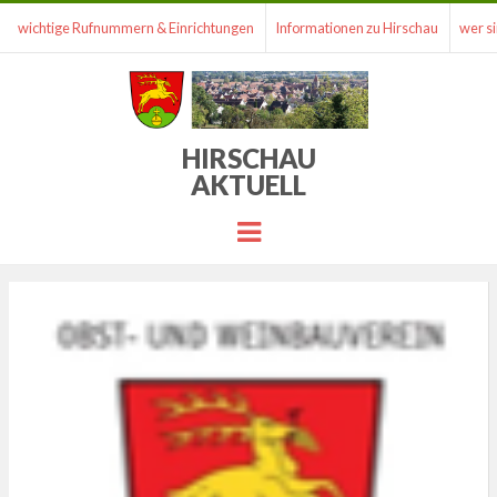
wichtige Rufnummern & Einrichtungen
Informationen zu Hirschau
wer si
HIRSCHAU
AKTUELL
Menu