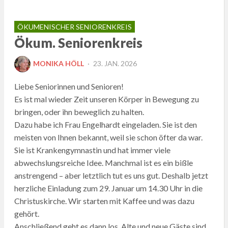
ÖKUMENISCHER SENIORENKREIS
Ökum. Seniorenkreis
POSTED
MONIKA HÖLL
23. JAN. 2026
ON
Liebe Seniorinnen und Senioren!
Es ist mal wieder Zeit unseren Körper in Bewegung zu
bringen, oder ihn beweglich zu halten.
Dazu habe ich Frau Engelhardt eingeladen. Sie ist den
meisten von Ihnen bekannt, weil sie schon öfter da war.
Sie ist Krankengymnastin und hat immer viele
abwechslungsreiche Idee. Manchmal ist es ein bißle
anstrengend – aber letztlich tut es uns gut. Deshalb jetzt
herzliche Einladung zum 29. Januar um 14.30 Uhr in die
Christuskirche. Wir starten mit Kaffee und was dazu
gehört.
Anschließend geht es dann los. Alte und neue Gäste sind