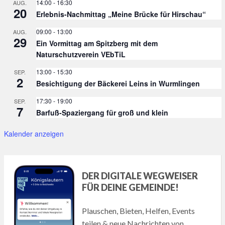
14:00
-
16:30
AUG.
20
Erlebnis-Nachmittag „Meine Brücke für Hirschau“
09:00
-
13:00
AUG.
29
Ein Vormittag am Spitzberg mit dem
Naturschutzverein VEbTiL
13:00
-
15:30
SEP.
2
Besichtigung der Bäckerei Leins in Wurmlingen
17:30
-
19:00
SEP.
7
Barfuß-Spaziergang für groß und klein
Kalender anzeigen
DER DIGITALE WEGWEISER
FÜR DEINE GEMEINDE!
Plauschen, Bieten, Helfen, Events
teilen & neue Nachrichten von