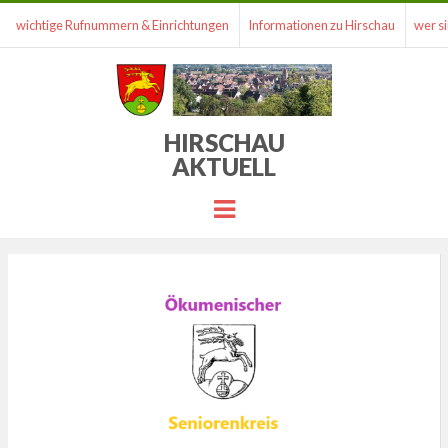
wichtige Rufnummern & Einrichtungen
Informationen zu Hirschau
wer si
HIRSCHAU
AKTUELL
Menu