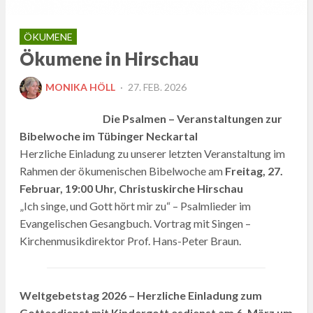
ÖKUMENE
Ökumene in Hirschau
POSTED
MONIKA HÖLL
27. FEB. 2026
ON
Die Psalmen – Veranstaltungen zur
Bibelwoche im Tübinger Neckartal
Herzliche Einladung zu unserer letzten Veranstaltung im
Rahmen der ökumenischen Bibelwoche am
Freitag, 27.
Februar, 19:00 Uhr, Christuskirche Hirschau
„Ich singe, und Gott hört mir zu“ – Psalmlieder im
Evangelischen Gesangbuch. Vortrag mit Singen –
Kirchenmusikdirektor Prof. Hans-Peter Braun.
Weltgebetstag 2026 – Herzliche Einladung zum
Gottesdienst mit Kindergott esdienst am 6. März um