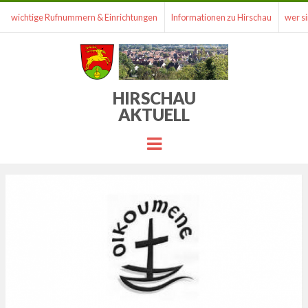
wichtige Rufnummern & Einrichtungen
Informationen zu Hirschau
wer si
HIRSCHAU
AKTUELL
Menu