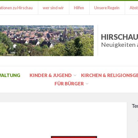
tionen zu Hirschau
wer sind wir
Hilfen
Unsere Regeln
Abst
HIRSCHAU
Neuigkeiten 
WALTUNG
KINDER & JUGEND
KIRCHEN & RELIGIONS
FÜR BÜRGER
Te