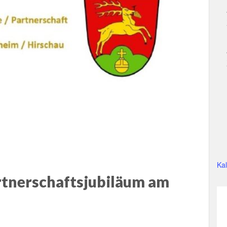
Ka
artnerschaftsjubiläum am