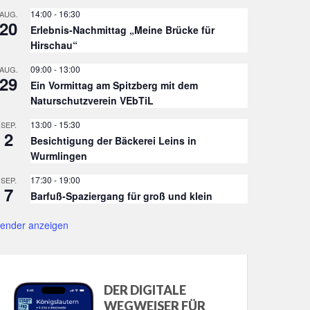
14:00
-
16:30
AUG.
20
Erlebnis-Nachmittag „Meine Brücke für
Hirschau“
09:00
-
13:00
AUG.
29
Ein Vormittag am Spitzberg mit dem
Naturschutzverein VEbTiL
13:00
-
15:30
SEP.
2
Besichtigung der Bäckerei Leins in
Wurmlingen
17:30
-
19:00
SEP.
7
Barfuß-Spaziergang für groß und klein
lender anzeigen
DER DIGITALE
WEGWEISER FÜR