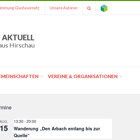
immung Glasfasernetz
Unsere Autoren
 AKTUELL
aus Hirschau
GEMEINSCHAFTEN
VEREINE & ORGANISATIONEN
rmine
13:30
-
20:00
AUG.
15
Wanderung „Den Arbach entlang bis zur
Quelle“