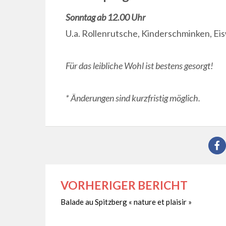
Sonntag ab 12.00 Uhr
U.a. Rollenrutsche, Kinderschminken, Eisw
Für das leibliche Wohl ist bestens gesorgt!
* Änderungen sind kurzfristig möglich.
VORHERIGER BERICHT
Beitragsnavigation
Balade au Spitzberg « nature et plaisir »