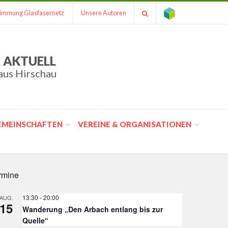
immung Glasfasernetz
Unsere Autoren
 AKTUELL
aus Hirschau
GEMEINSCHAFTEN
VEREINE & ORGANISATIONEN
rmine
13:30
-
20:00
AUG.
15
Wanderung „Den Arbach entlang bis zur
Quelle“