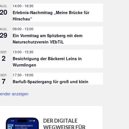
14:00
-
16:30
AUG.
20
Erlebnis-Nachmittag „Meine Brücke für
Hirschau“
09:00
-
13:00
AUG.
29
Ein Vormittag am Spitzberg mit dem
Naturschutzverein VEbTiL
13:00
-
15:30
SEP.
2
Besichtigung der Bäckerei Leins in
Wurmlingen
17:30
-
19:00
SEP.
7
Barfuß-Spaziergang für groß und klein
lender anzeigen
DER DIGITALE
WEGWEISER FÜR