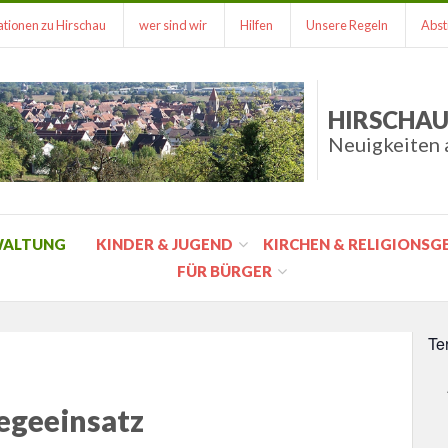
tionen zu Hirschau
wer sind wir
Hilfen
Unsere Regeln
Abst
HIRSCHAU
Neuigkeiten 
WALTUNG
KINDER & JUGEND
KIRCHEN & RELIGIONS
FÜR BÜRGER
Te
legeeinsatz