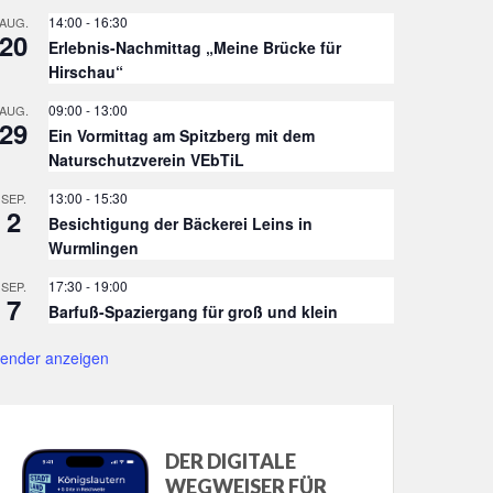
14:00
-
16:30
AUG.
20
Erlebnis-Nachmittag „Meine Brücke für
Hirschau“
09:00
-
13:00
AUG.
29
Ein Vormittag am Spitzberg mit dem
Naturschutzverein VEbTiL
13:00
-
15:30
SEP.
2
Besichtigung der Bäckerei Leins in
Wurmlingen
17:30
-
19:00
SEP.
7
Barfuß-Spaziergang für groß und klein
lender anzeigen
DER DIGITALE
WEGWEISER FÜR