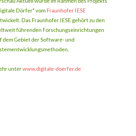
rschau Aktuell wurde im Rahmen des Projekts
igitale Dörfer“ vom
Fraunhofer IESE
twickelt. Das Fraunhofer IESE gehört zu den
ltweit führenden Forschungseinrichtungen
f dem Gebiet der Software- und
stementwicklungsmethoden.
hr unter
www.digitale-doerfer.de