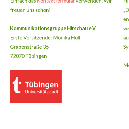
Einfach das
Kontaktformular
verwenden. Wir
Hi
freuen uns schon!
„D
en
Kommunikationsgruppe Hirschau e.V.
we
Erste Vorsitzende: Monika Höll
au
Grabenstraße 35
Sy
72070 Tübingen
Me