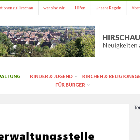
tionen zu Hirschau
wer sind wir
Hilfen
Unsere Regeln
Abst
HIRSCHAU
Neuigkeiten 
WALTUNG
KINDER & JUGEND
KIRCHEN & RELIGIONS
FÜR BÜRGER
Te