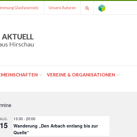
immung Glasfasernetz
Unsere Autoren
 AKTUELL
aus Hirschau
GEMEINSCHAFTEN
VEREINE & ORGANISATIONEN
rmine
13:30
-
20:00
AUG.
15
Wanderung „Den Arbach entlang bis zur
Quelle“