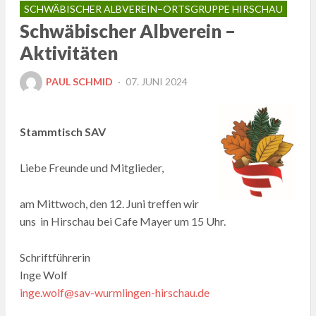
SCHWÄBISCHER ALBVEREIN–ORTSGRUPPE HIRSCHAU
Schwäbischer Albverein –
Aktivitäten
POSTED
PAUL SCHMID
07. JUNI 2024
ON
Stammtisch SAV
Liebe Freunde und Mitglieder,
am Mittwoch, den 12. Juni treffen wir
uns in Hirschau bei Cafe Mayer um 15 Uhr.
Schriftführerin
Inge Wolf
inge.wolf@sav-wurmlingen-hirschau.de