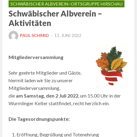
SCHWÄBISCHER ALBVEREIN–ORTSGRUPPE HIRSCHAU
Schwäbischer Albverein –
Aktivitäten
POSTED
PAUL SCHMID
11. JUNI 2022
ON
Mitgliederversammlung
Sehr geehrte Mitglieder und Gäste,
hiermit laden wir Sie zu unserer
Mitgliederversammlung,
die
am Samstag, den 2 Juli 2022
, um 15.00 Uhr in der
Wurmlinger Kelter stattfindet, recht herzlich ein.
Die Tagesordnungspunkte:
Eröffnung, Begrüßung und Totenehrung