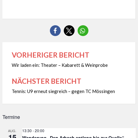
VORHERIGER BERICHT
Beitragsnavigation
Wir laden ein: Theater – Kabarett & Weinprobe
NÄCHSTER BERICHT
Tennis: U9 erneut siegreich – gegen TC Mössingen
Termine
13:30
-
20:00
AUG.
15
Wanderung „Den Arbach entlang bis zur Quelle“