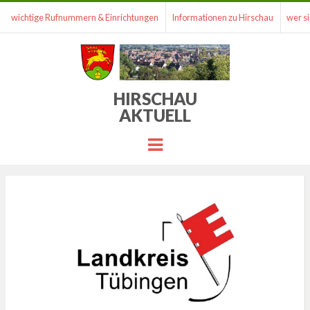
wichtige Rufnummern & Einrichtungen
Informationen zu Hirschau
wer si
HIRSCHAU
AKTUELL
Menu