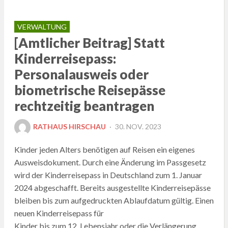
VERWALTUNG
[Amtlicher Beitrag] Statt
Kinderreisepass:
Personalausweis oder
biometrische Reisepässe
rechtzeitig beantragen
POSTED
RATHAUS HIRSCHAU
30. NOV. 2023
ON
Kinder jeden Alters benötigen auf Reisen ein eigenes
Ausweisdokument. Durch eine Änderung im Passgesetz
wird der Kinderreisepass in Deutschland zum 1. Januar
2024 abgeschafft. Bereits ausgestellte Kinderreisepässe
bleiben bis zum aufgedruckten Ablaufdatum gültig. Einen
neuen Kinderreisepass für
Kinder bis zum 12. Lebensjahr oder die Verlängerung