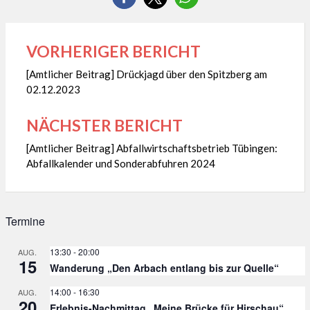
VORHERIGER BERICHT
Beitragsnavigation
[Amtlicher Beitrag] Drückjagd über den Spitzberg am
02.12.2023
NÄCHSTER BERICHT
[Amtlicher Beitrag] Abfallwirtschaftsbetrieb Tübingen:
Abfallkalender und Sonderabfuhren 2024
Termine
13:30
-
20:00
AUG.
15
Wanderung „Den Arbach entlang bis zur Quelle“
14:00
-
16:30
AUG.
20
Erlebnis-Nachmittag „Meine Brücke für Hirschau“