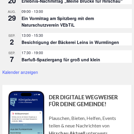
20
Erlebnis-Nachmittag „Meine Brücke für Hirschau“
09:00
-
13:00
AUG.
29
Ein Vormittag am Spitzberg mit dem
Naturschutzverein VEbTiL
13:00
-
15:30
SEP.
2
Besichtigung der Bäckerei Leins in Wurmlingen
17:30
-
19:00
SEP.
7
Barfuß-Spaziergang für groß und klein
Kalender anzeigen
DER DIGITALE WEGWEISER
FÜR DEINE GEMEINDE!
Plauschen, Bieten, Helfen, Events
teilen & neue Nachrichten von
Hirschau Aktuell
unterwegs