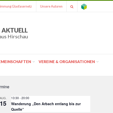
immung Glasfasernetz
Unsere Autoren
 AKTUELL
aus Hirschau
GEMEINSCHAFTEN
VEREINE & ORGANISATIONEN
rmine
13:30
-
20:00
AUG.
15
Wanderung „Den Arbach entlang bis zur
Quelle“