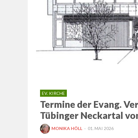
EV. KIRCHE
Termine der Evang. V
Tübinger Neckartal vom
POSTED
MONIKA HÖLL
01. MAI 2026
ON