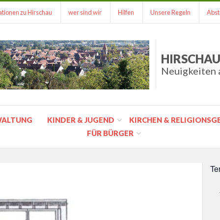
tionen zu Hirschau
wer sind wir
Hilfen
Unsere Regeln
Abst
HIRSCHAU
Neuigkeiten 
WALTUNG
KINDER & JUGEND
KIRCHEN & RELIGIONS
FÜR BÜRGER
Te