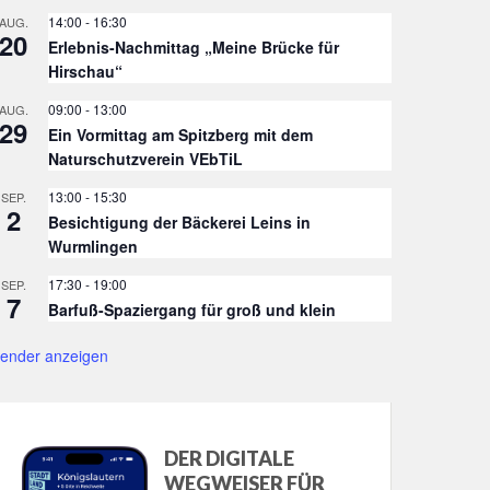
14:00
-
16:30
AUG.
20
Erlebnis-Nachmittag „Meine Brücke für
Hirschau“
09:00
-
13:00
AUG.
29
Ein Vormittag am Spitzberg mit dem
Naturschutzverein VEbTiL
13:00
-
15:30
SEP.
2
Besichtigung der Bäckerei Leins in
Wurmlingen
17:30
-
19:00
SEP.
7
Barfuß-Spaziergang für groß und klein
lender anzeigen
DER DIGITALE
WEGWEISER FÜR