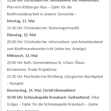
11.00 Uhr Christuskirche:
Gottesdienst mit Abendmahl,
Pfarrerin Rittberger-Klas
– Opfer für die
Konfirmandenarbeit in unserer Gemeinde –
Mon
tag, 11. Mai
14.30 Uhr Christuskirche: Seniorengymnastik
Dienstag, 12. Mai
20.00 Uhr Christuskirche:
Informations- und Anmeldeabend
zum Konfirmandenunterricht (siehe bes. Anzeige)
Mittwoch, 13. Mai
20.00 Uhr
Kath. Gemeindehaus St. Urban
: Ökum.
Kirchenchor, Probe Projektchor
21.30 Uhr
Martinskirche Kilchberg: L
iturgisches Nachtgebet
– Komplet
Donnerstag, 14. Mai, Christi Himmelfahrt
10.00 Uhr
Schlosskapelle Kressbach: Gottesdienst,
Vikar
Gröger
– Opfer für die Schlosskapelle Kressbach – (siehe