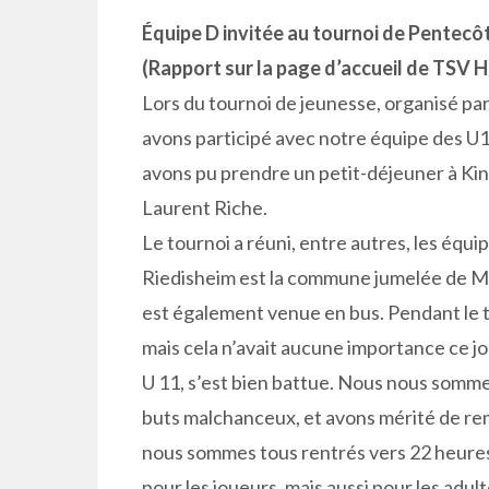
Équipe D invitée au tournoi de Pentecô
(Rapport sur la page d’accueil de TSV H
Lors du tournoi de jeunesse, organisé p
avons participé avec notre équipe des U13
avons pu prendre un petit-déjeuner à Kin
Laurent Riche.
Le tournoi a réuni, entre autres, les équ
Riedisheim est la commune jumelée de M
est également venue en bus. Pendant le t
mais cela n’avait aucune importance ce jo
U 11, s’est bien battue. Nous nous somm
buts malchanceux, et avons mérité de remp
nous sommes tous rentrés vers 22 heures
pour les joueurs, mais aussi pour les adu