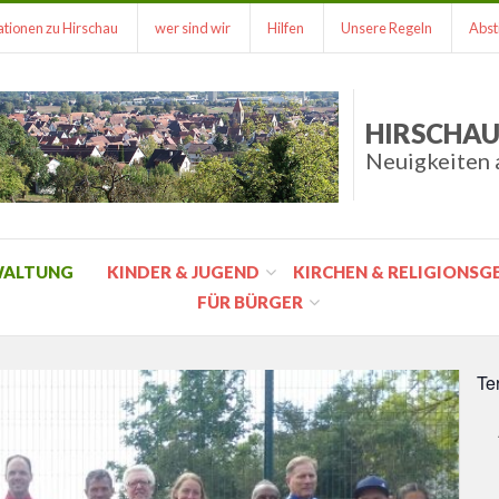
tionen zu Hirschau
wer sind wir
Hilfen
Unsere Regeln
Abst
HIRSCHAU
Neuigkeiten 
WALTUNG
KINDER & JUGEND
KIRCHEN & RELIGIONS
FÜR BÜRGER
Te