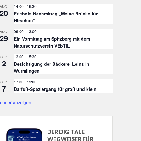
14:00
-
16:30
AUG.
20
Erlebnis-Nachmittag „Meine Brücke für
Hirschau“
09:00
-
13:00
AUG.
29
Ein Vormittag am Spitzberg mit dem
Naturschutzverein VEbTiL
13:00
-
15:30
SEP.
2
Besichtigung der Bäckerei Leins in
Wurmlingen
17:30
-
19:00
SEP.
7
Barfuß-Spaziergang für groß und klein
lender anzeigen
DER DIGITALE
WEGWEISER FÜR