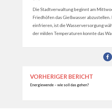
ON
Die Stadtverwaltung beginnt am Mittwoc
Friedhöfen das Gießwasser abzustellen.
einfrieren, ist die Wasserversorgung wä
der milden Temperaturen konnte das Wass
VORHERIGER BERICHT
Beitragsnavigation
Energiewende – wie soll das gehen?