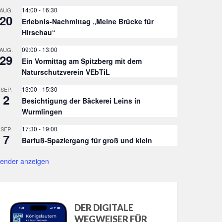
14:00
-
16:30
AUG.
20
Erlebnis-Nachmittag „Meine Brücke für
Hirschau“
09:00
-
13:00
AUG.
29
Ein Vormittag am Spitzberg mit dem
Naturschutzverein VEbTiL
13:00
-
15:30
SEP.
2
Besichtigung der Bäckerei Leins in
Wurmlingen
17:30
-
19:00
SEP.
7
Barfuß-Spaziergang für groß und klein
lender anzeigen
DER DIGITALE
WEGWEISER FÜR