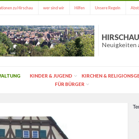
tionen zu Hirschau
wer sind wir
Hilfen
Unsere Regeln
Abst
HIRSCHAU
Neuigkeiten 
WALTUNG
KINDER & JUGEND
KIRCHEN & RELIGIONS
FÜR BÜRGER
Te