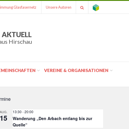
immung Glasfasernetz
Unsere Autoren
 AKTUELL
aus Hirschau
GEMEINSCHAFTEN
VEREINE & ORGANISATIONEN
rmine
13:30
-
20:00
AUG.
15
Wanderung „Den Arbach entlang bis zur
Quelle“