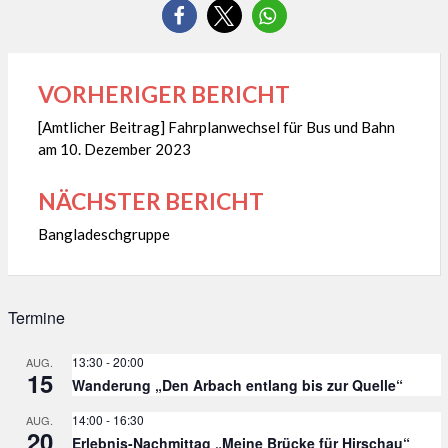
VORHERIGER BERICHT
Beitragsnavigation
[Amtlicher Beitrag] Fahrplanwechsel für Bus und Bahn
am 10. Dezember 2023
NÄCHSTER BERICHT
Bangladeschgruppe
Termine
13:30
-
20:00
AUG.
15
Wanderung „Den Arbach entlang bis zur Quelle“
14:00
-
16:30
AUG.
20
Erlebnis-Nachmittag „Meine Brücke für Hirschau“