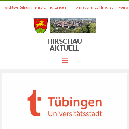
wichtige Rufnummern & Einrichtungen
Informationen zu Hirschau
wer si
HIRSCHAU
AKTUELL
Menu