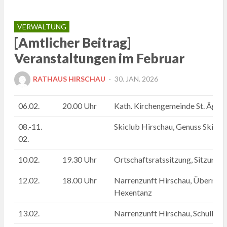
VERWALTUNG
[Amtlicher Beitrag]
Veranstaltungen im Februar
POSTED
RATHAUS HIRSCHAU
30. JAN. 2026
ON
06.02.
20.00 Uhr
Kath. Kirchengemeinde St. Ägidi
08.-11.
Skiclub Hirschau, Genuss Skito
02.
10.02.
19.30 Uhr
Ortschaftsratssitzung, Sitzungss
12.02.
18.00 Uhr
Narrenzunft Hirschau, Übernah
Hexentanz
13.02.
Narrenzunft Hirschau, Schulbefr