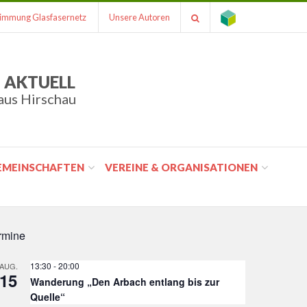
immung Glasfasernetz
Unsere Autoren
 AKTUELL
aus Hirschau
GEMEINSCHAFTEN
VEREINE & ORGANISATIONEN
rmine
13:30
-
20:00
AUG.
15
Wanderung „Den Arbach entlang bis zur
Quelle“