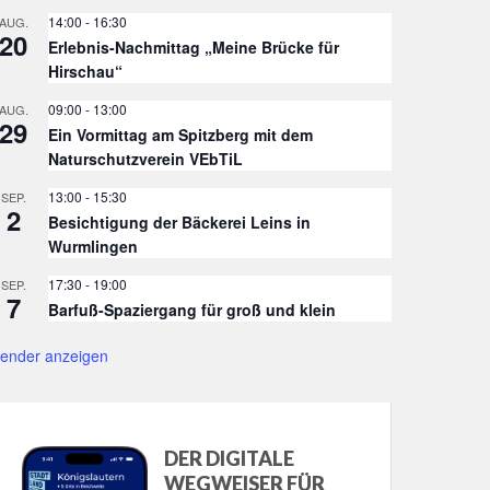
14:00
-
16:30
AUG.
20
Erlebnis-Nachmittag „Meine Brücke für
Hirschau“
09:00
-
13:00
AUG.
29
Ein Vormittag am Spitzberg mit dem
Naturschutzverein VEbTiL
13:00
-
15:30
SEP.
2
Besichtigung der Bäckerei Leins in
Wurmlingen
17:30
-
19:00
SEP.
7
Barfuß-Spaziergang für groß und klein
lender anzeigen
DER DIGITALE
WEGWEISER FÜR