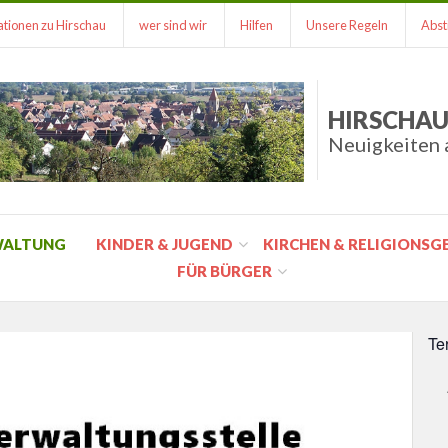
tionen zu Hirschau
wer sind wir
Hilfen
Unsere Regeln
Abst
HIRSCHAU
Neuigkeiten 
WALTUNG
KINDER & JUGEND
KIRCHEN & RELIGIONS
FÜR BÜRGER
Te