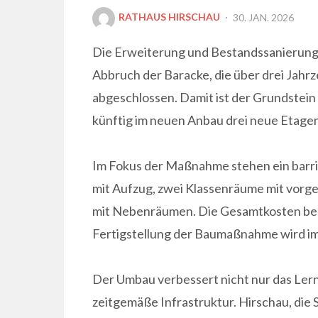
POSTED
RATHAUS HIRSCHAU
30. JAN. 2026
ON
Die Erweiterung und Bestandssanierung 
Abbruch der Baracke, die über drei Jahrze
abgeschlossen. Damit ist der Grundstein 
künftig im neuen Anbau drei neue Etagen 
Im Fokus der Maßnahme stehen ein barri
mit Aufzug, zwei Klassenräume mit vorg
mit Nebenräumen. Die Gesamtkosten belau
Fertigstellung der Baumaßnahme wird i
Der Umbau verbessert nicht nur das Lern
zeitgemäße Infrastruktur. Hirschau, die 