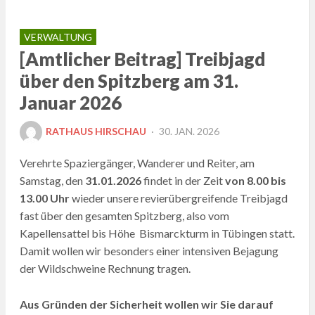
VERWALTUNG
[Amtlicher Beitrag] Treibjagd
über den Spitzberg am 31.
Januar 2026
POSTED
RATHAUS HIRSCHAU
30. JAN. 2026
ON
Verehrte Spaziergänger, Wanderer und Reiter, am
Samstag, den
31.01.2026
findet in der Zeit
von 8.00 bis
13.00 Uhr
wieder unsere revierübergreifende Treibjagd
fast über den gesamten Spitzberg, also vom
Kapellensattel bis Höhe Bismarckturm in Tübingen statt.
Damit wollen wir besonders einer intensiven Bejagung
der Wildschweine Rechnung tragen.
Aus Gründen der Sicherheit wollen wir Sie darauf