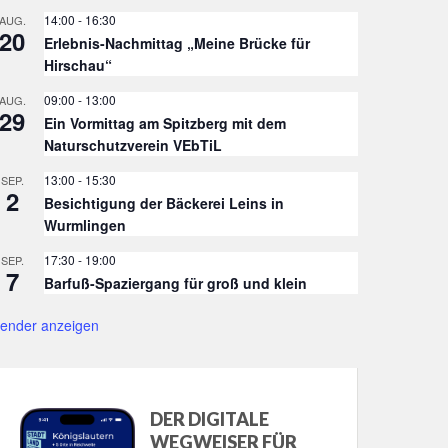
14:00
-
16:30
AUG.
20
Erlebnis-Nachmittag „Meine Brücke für
Hirschau“
09:00
-
13:00
AUG.
29
Ein Vormittag am Spitzberg mit dem
Naturschutzverein VEbTiL
13:00
-
15:30
SEP.
2
Besichtigung der Bäckerei Leins in
Wurmlingen
17:30
-
19:00
SEP.
7
Barfuß-Spaziergang für groß und klein
lender anzeigen
DER DIGITALE
WEGWEISER FÜR