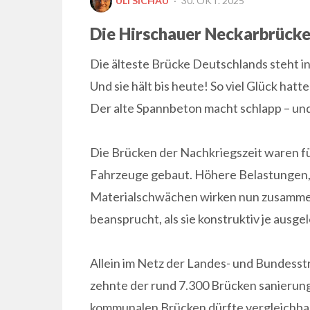
ULI SICHAU
30. OKT. 2025
ON
Die Hirschauer Neckarbrücke
Die älteste Brücke Deutschlands steht in
Und sie hält bis heute! So viel Glück hat
Der alte Spannbeton macht schlapp – und 
Die Brücken der Nachkriegszeit waren fü
Fahrzeuge gebaut. Höhere Belastungen,
Materialschwächen wirken nun zusammen
beansprucht, als sie konstruktiv je ausge
Allein im Netz der Landes- und Bundess
zehnte der rund 7.300 Brücken sanierun
kommunalen Brücken dürfte vergleichbar 