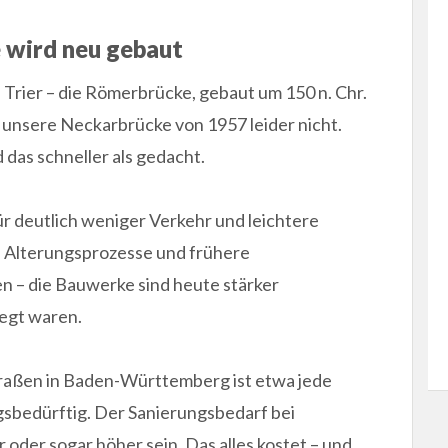
 wird neu gebaut
 Trier – die Römerbrücke, gebaut um 150 n. Chr.
te unsere Neckarbrücke von 1957 leider nicht.
das schneller als gedacht.
r deutlich weniger Verkehr und leichtere
 Alterungsprozesse und frühere
 – die Bauwerke sind heute stärker
legt waren.
traßen in Baden-Württemberg ist etwa jede
gsbedürftig. Der Sanierungsbedarf bei
oder sogar höher sein. Das alles kostet – und