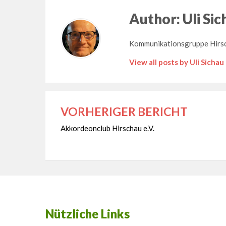
Author:
Uli Sic
Kommunikationsgruppe Hirs
View all posts by Uli Sichau
VORHERIGER BERICHT
Beitragsnavigation
Akkordeonclub Hirschau e.V.
Nützliche Links