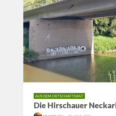
AUS DEM ORTSCHAFTSRAT
Die Hirschauer Neckar
POSTED