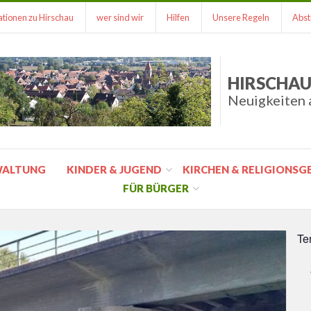
tionen zu Hirschau
wer sind wir
Hilfen
Unsere Regeln
Abst
HIRSCHAU
Neuigkeiten 
WALTUNG
KINDER & JUGEND
KIRCHEN & RELIGIONS
FÜR BÜRGER
Te