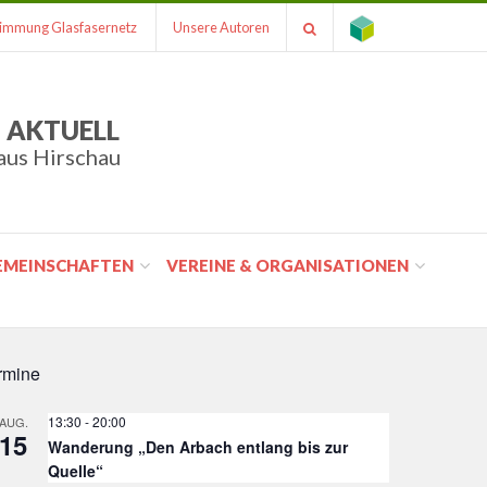
immung Glasfasernetz
Unsere Autoren
 AKTUELL
aus Hirschau
GEMEINSCHAFTEN
VEREINE & ORGANISATIONEN
rmine
13:30
-
20:00
AUG.
15
Wanderung „Den Arbach entlang bis zur
Quelle“