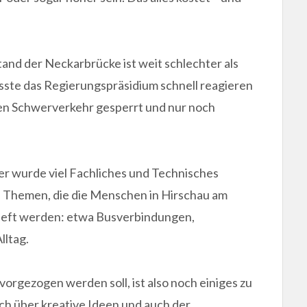
and der Neckarbrücke ist weit schlechter als
sste das Regierungspräsidium schnell reagieren
r den Schwerverkehr gesperrt und nur noch
er wurde viel Fachliches und Technisches
ele Themen, die die Menschen in Hirschau am
ieft werden: etwa Busverbindungen,
lltag.
orgezogen werden soll, ist also noch einiges zu
ch über kreative Ideen und auch der