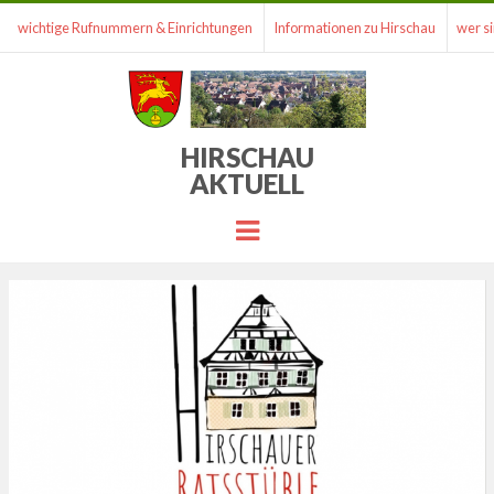
wichtige Rufnummern & Einrichtungen
Informationen zu Hirschau
wer si
HIRSCHAU
AKTUELL
Menu