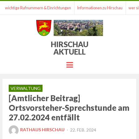
wichtige Rufnummern & Einrichtungen
Informationen zu Hirschau
wer si
HIRSCHAU
AKTUELL
Menu
VERWALTUNG
[Amtlicher Beitrag]
Ortsvorsteher-Sprechstunde am
27.02.2024 entfällt
POSTED
RATHAUS HIRSCHAU
22. FEB. 2024
ON